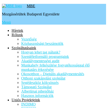
Tovább
MBE
a
Mozgássérültek Budapesti Egyesülete
tartalomhoz
Menü
Híreink
Rólunk
Vezetőség
Közhasznúsági beszámolók
Szolgáltatásaink
Hogyan lehet tag nálunk?
Szemléletformáló programjaink
Akadálymentességi audit
Munkahely felkészítése fogyatékossággal élő
munkatárs érkezésére
Okosotthon – Digitális akadálymentesítés
Otthoni szakápolási szolgálat
Segédeszköz kölcsönzés
Támogató Szolgálat
Albertirsai pihenőház
Hasznos információk
Uniós Projektjeink
INDIMO