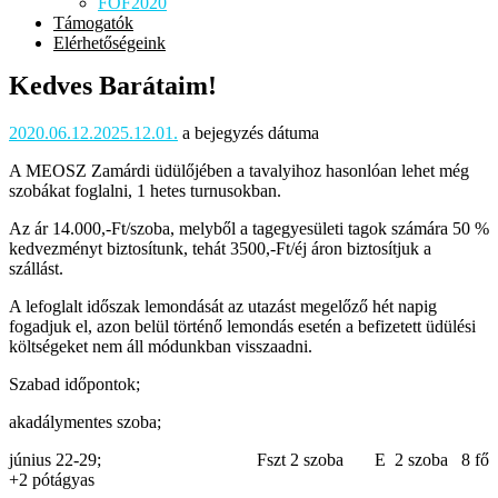
FOF2020
Támogatók
Elérhetőségeink
Kedves Barátaim!
2020.06.12.
2025.12.01.
a bejegyzés dátuma
A MEOSZ Zamárdi üdülőjében a tavalyihoz hasonlóan lehet még
szobákat foglalni, 1 hetes turnusokban.
Az ár 14.000,-Ft/szoba, melyből a tagegyesületi tagok számára 50 %
kedvezményt biztosítunk, tehát 3500,-Ft/éj áron biztosítjuk a
szállást.
A lefoglalt időszak lemondását az utazást megelőző hét napig
fogadjuk el, azon belül történő lemondás esetén a befizetett üdülési
költségeket nem áll módunkban visszaadni.
Szabad időpontok;
akadálymentes szoba;
június 22-29; Fszt 2 szoba E 2 szoba 8 fő
+2 pótágyas