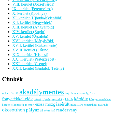
VIII. kerület (Józsefváros)
IX. kerület (Ferencváros)
X. kerület (Kőbánya)
XI. kerület (Újbuda-Kelenföld)
XII. kerület (Hegyvidék)
XIII. kerület (Angyalföld)
XIV. kerület (Zugló)
XV. kerület (Újpalota)
XVI. kerület (Mátyásföld)
XVII. kerület (Rákosmente)
XVIII. kerület (Lőrinc)
XIX. kerület (Kispest)
XX. Kerület (Pesterzsébet)
XXI. kerület (Csepel)
XXII. kerület (Budafok-Tétény)
Címkék
akadálymentes
adó 1%
AI
böjt
fenntarthatóság
fiatal
fogyatékkal élők
kérdőív
húsvét
Ifjúság
jogszabály
képzés
környezetvédelem
mozgássérült
köszönet
közösség
mentor
MEOSZ
munkatárs
nemzetközi
nyaralás
okosotthon
pályázat
rendezvény
rekreáció