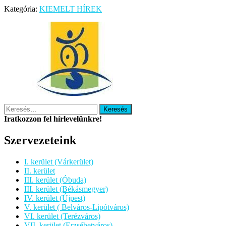
Kategória:
KIEMELT HÍREK
Keresés:
Iratkozzon fel hírlevelünkre!
Szervezeteink
I. kerület (Várkerület)
II. kerület
III. kerület (Óbuda)
III. kerület (Békásmegyer)
IV. kerület (Újpest)
V. kerület ( Belváros-Lipótváros)
VI. kerület (Terézváros)
VII. kerület (Erzsébetváros)