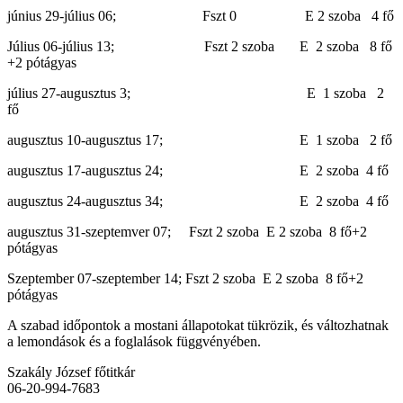
június 29-július 06; Fszt 0 E 2 szoba 4 fő
Július 06-július 13; Fszt 2 szoba E 2 szoba 8 fő
+2 pótágyas
július 27-augusztus 3; E 1 szoba 2
fő
augusztus 10-augusztus 17; E 1 szoba 2 fő
augusztus 17-augusztus 24; E 2 szoba 4 fő
augusztus 24-augusztus 34; E 2 szoba 4 fő
augusztus 31-szeptemver 07; Fszt 2 szoba E 2 szoba 8 fő+2
pótágyas
Szeptember 07-szeptember 14; Fszt 2 szoba E 2 szoba 8 fő+2
pótágyas
A szabad időpontok a mostani állapotokat tükrözik, és változhatnak
a lemondások és a foglalások függvényében.
Szakály József főtitkár
06-20-994-7683