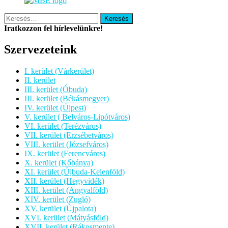
Keresés:
Iratkozzon fel hírlevelünkre!
Szervezeteink
I. kerület (Várkerület)
II. kerület
III. kerület (Óbuda)
III. kerület (Békásmegyer)
IV. kerület (Újpest)
V. kerület ( Belváros-Lipótváros)
VI. kerület (Terézváros)
VII. kerület (Erzsébetváros)
VIII. kerület (Józsefváros)
IX. kerület (Ferencváros)
X. kerület (Kőbánya)
XI. kerület (Újbuda-Kelenföld)
XII. kerület (Hegyvidék)
XIII. kerület (Angyalföld)
XIV. kerület (Zugló)
XV. kerület (Újpalota)
XVI. kerület (Mátyásföld)
XVII. kerület (Rákosmente)