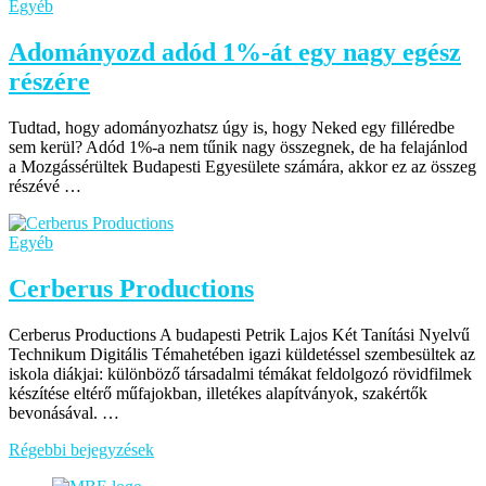
Egyéb
Adományozd adód 1%-át egy nagy egész
részére
Tudtad, hogy adományozhatsz úgy is, hogy Neked egy filléredbe
sem kerül? Adód 1%-a nem tűnik nagy összegnek, de ha felajánlod
a Mozgássérültek Budapesti Egyesülete számára, akkor ez az összeg
részévé …
Egyéb
Cerberus Productions
Cerberus Productions A budapesti Petrik Lajos Két Tanítási Nyelvű
Technikum Digitális Témahetében igazi küldetéssel szembesültek az
iskola diákjai: különböző társadalmi témákat feldolgozó rövidfilmek
készítése eltérő műfajokban, illetékes alapítványok, szakértők
bevonásával. …
Bejegyzés
Régebbi bejegyzések
navigáció