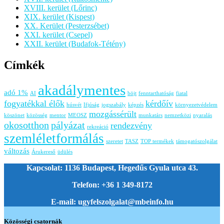
XVIII. kerület (Lőrinc)
XIX. kerület (Kispest)
XX. Kerület (Pesterzsébet)
XXI. kerület (Csepel)
XXII. kerület (Budafok-Tétény)
Címkék
akadálymentes
adó 1%
AI
böjt
fenntarthatóság
fiatal
fogyatékkal élők
kérdőív
húsvét
Ifjúság
jogszabály
képzés
környezetvédelem
mozgássérült
köszönet
közösség
mentor
MEOSZ
munkatárs
nemzetközi
nyaralás
okosotthon
pályázat
rendezvény
rekreáció
szemléletformálás
szeretet
TASZ
TOP termékek
támogatószolgálat
változás
Árukereső
üdülés
Kapcsolat: 1136 Budapest, Hegedűs Gyula utca 43.
Telefon: +36 1 349-8172
E-mail: ugyfelszolgalat@mbeinfo.hu
Közösségi csatornák