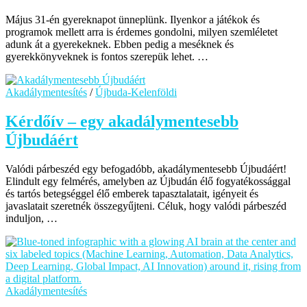
Május 31-én gyereknapot ünneplünk. Ilyenkor a játékok és
programok mellett arra is érdemes gondolni, milyen szemléletet
adunk át a gyerekeknek. Ebben pedig a meséknek és
gyerekkönyveknek is fontos szerepük lehet. …
Akadálymentesítés
/
Újbuda-Kelenföldi
Kérdőív – egy akadálymentesebb
Újbudáért
Valódi párbeszéd egy befogadóbb, akadálymentesebb Újbudáért!
Elindult egy felmérés, amelyben az Újbudán élő fogyatékossággal
és tartós betegséggel élő emberek tapasztalatait, igényeit és
javaslatait szeretnék összegyűjteni. Céluk, hogy valódi párbeszéd
induljon, …
Akadálymentesítés