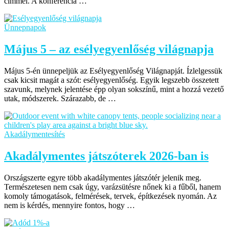
címmel. A konferencia …
Ünnepnapok
Május 5 – az esélyegyenlőség világnapja
Május 5-én ünnepeljük az Esélyegyenlőség Világnapját. Ízlelgessük
csak kicsit magát a szót: esélyegyenlőség. Egyik legszebb összetett
szavunk, melynek jelentése épp olyan sokszínű, mint a hozzá vezető
utak, módszerek. Szárazabb, de …
Akadálymentesítés
Akadálymentes játszóterek 2026-ban is
Országszerte egyre több akadálymentes játszótér jelenik meg.
Természetesen nem csak úgy, varázsütésre nőnek ki a fűből, hanem
komoly támogatások, felmérések, tervek, építkezések nyomán. Az
nem is kérdés, mennyire fontos, hogy …