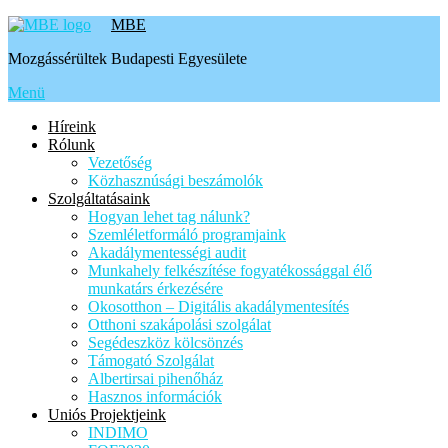
Tovább
MBE
a
Mozgássérültek Budapesti Egyesülete
tartalomhoz
Menü
Híreink
Rólunk
Vezetőség
Közhasznúsági beszámolók
Szolgáltatásaink
Hogyan lehet tag nálunk?
Szemléletformáló programjaink
Akadálymentességi audit
Munkahely felkészítése fogyatékossággal élő
munkatárs érkezésére
Okosotthon – Digitális akadálymentesítés
Otthoni szakápolási szolgálat
Segédeszköz kölcsönzés
Támogató Szolgálat
Albertirsai pihenőház
Hasznos információk
Uniós Projektjeink
INDIMO