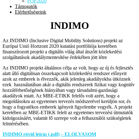
FOF2020
Támogatók
Elérhetőségeink
INDIMO
Az INDIMO (Inclusive Digital Mobility Solutions) projekt az
Európai Unió Horizont 2020 kutatási portfóliója keretében
finanszírozott projekt a digitális világ által átszőtt közlekedési
szolgáltatások akadálymentesítése érdekében jött létre
Az INDIMO projekt általános célja az volt, hogy az új és fejlesztés
alatt álló digitálisan összekapcsolt közlekedési rendszer előnyeit
azok az emberek is élvezzék, akik jelenleg akadályokba ütköznek
ezek használatában akár a digitális rendszerek fizikai vagy kognitív
hozzáférhetőségének hiányában vagy társadalmi-gazdasági
akadályok miatt. Az MBE-ETIKK felelős volt azért, hogy a
megoldásokra az egyetemes tervezés módszerével kerüljön sor, és
hogy a fogyatékos emberek igényeit figyelembe vegyék. A projekt
keretében az MBE-ETIKK felelt az egyetemes tervezési útmutatók
kidolgozásáért, valamit fő szerepe volt a felhasználói szükségletek
felmérésében.
INDIMO rövid leírás (.pdf)
– ELOLVASOM