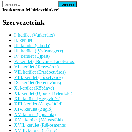
Keresés:
Iratkozzon fel hírlevelünkre!
Szervezeteink
I. kerület (Várkerület)
II. kerület
III. kerület (Óbuda)
III. kerület (Békásmegyer)
IV. kerület (Újpest)
V. kerület ( Belváros-Lipótváros)
VI. kerület (Terézváros)
VII. kerület (Erzsébetváros)
VIII. kerület (Józsefváros)
IX. kerület (Ferencváros)
X. kerület (Kőbánya)
XI. kerület (Újbuda-Kelenföld)
XII. kerület (Hegyvidék)
XIII. kerület (Angyalföld)
XIV. kerület (Zugló)
XV. kerület (Újpalota)
XVI. kerület (Mátyásföld)
XVII. kerület (Rákosmente)
XVIII. kerület (Lőrinc)