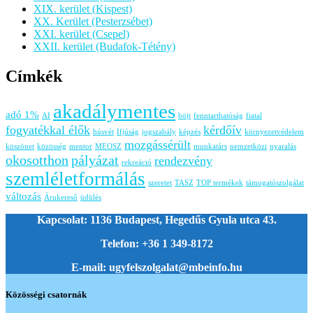
XIX. kerület (Kispest)
XX. Kerület (Pesterzsébet)
XXI. kerület (Csepel)
XXII. kerület (Budafok-Tétény)
Címkék
akadálymentes
adó 1%
AI
böjt
fenntarthatóság
fiatal
fogyatékkal élők
kérdőív
húsvét
Ifjúság
jogszabály
képzés
környezetvédelem
mozgássérült
köszönet
közösség
mentor
MEOSZ
munkatárs
nemzetközi
nyaralás
okosotthon
pályázat
rendezvény
rekreáció
szemléletformálás
szeretet
TASZ
TOP termékek
támogatószolgálat
változás
Árukereső
üdülés
Kapcsolat: 1136 Budapest, Hegedűs Gyula utca 43.
Telefon: +36 1 349-8172
E-mail: ugyfelszolgalat@mbeinfo.hu
Közösségi csatornák