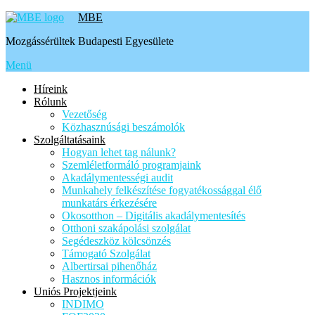
Tovább
MBE
a
Mozgássérültek Budapesti Egyesülete
tartalomhoz
Menü
Híreink
Rólunk
Vezetőség
Közhasznúsági beszámolók
Szolgáltatásaink
Hogyan lehet tag nálunk?
Szemléletformáló programjaink
Akadálymentességi audit
Munkahely felkészítése fogyatékossággal élő
munkatárs érkezésére
Okosotthon – Digitális akadálymentesítés
Otthoni szakápolási szolgálat
Segédeszköz kölcsönzés
Támogató Szolgálat
Albertirsai pihenőház
Hasznos információk
Uniós Projektjeink
INDIMO