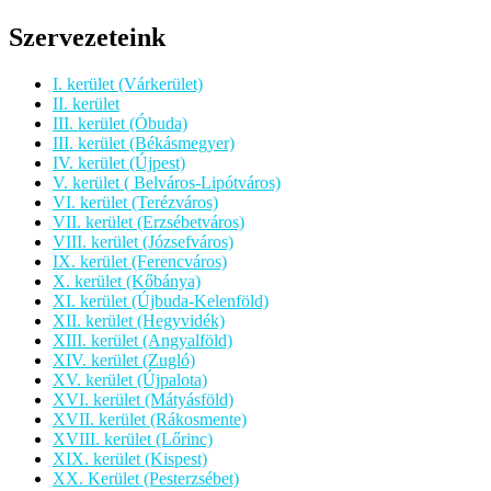
Szervezeteink
I. kerület (Várkerület)
II. kerület
III. kerület (Óbuda)
III. kerület (Békásmegyer)
IV. kerület (Újpest)
V. kerület ( Belváros-Lipótváros)
VI. kerület (Terézváros)
VII. kerület (Erzsébetváros)
VIII. kerület (Józsefváros)
IX. kerület (Ferencváros)
X. kerület (Kőbánya)
XI. kerület (Újbuda-Kelenföld)
XII. kerület (Hegyvidék)
XIII. kerület (Angyalföld)
XIV. kerület (Zugló)
XV. kerület (Újpalota)
XVI. kerület (Mátyásföld)
XVII. kerület (Rákosmente)
XVIII. kerület (Lőrinc)
XIX. kerület (Kispest)
XX. Kerület (Pesterzsébet)