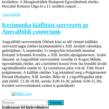
kerületben. A Mozgássérültek Budapesti Egyesületének elnöke,
Herczlné Rohonyi Olga és a 13. kerületi csoport …
Angyalföldi
Kézimunka-kiállítást szervezett az
Angyalföldi csoportunk
Angyalföldi szervezetünk Öltések közt az idő címmel kiállítást
szervezett tagjai értékes kézimunkáiból a XIII. kerületi városháza
galériájában. A szeptember 5-i megnyitón köszöntőt mondott
Holopné Schramek Kornélia, a XIII. kerület alpolgármestere, Szabó
Jánosné, az Angyalföldi szervezetünk vezetője és Kogon Mihály,
egyesületünk elnöke, aki a kerülettel hosszú évek óta fennálló kiváló
együttműködést emelte ki. Az eseményen jelen volt dr. Tóth József
polgármester. A kiállítás október 5-ig tekinthető meg a Polgármesteri
Hivatal (Budapest, XIII. kerület, Béke tér 1.) ügyfélfogadási ideje
alatt (hétfő: 13.30-18.00, szerda: 8.00-16.30, péntek: 8.00-11.30).
Kerületi szervezetünknek ezúton is gratulálunk!
Keresés:
Iratkozzon fel hírlevelünkre!