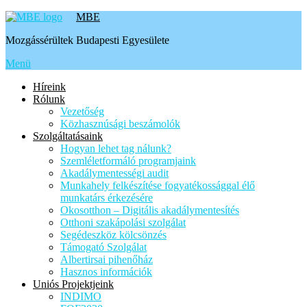
Tovább
MBE
a
Mozgássérültek Budapesti Egyesülete
tartalomhoz
Menü
Híreink
Rólunk
Vezetőség
Közhasznúsági beszámolók
Szolgáltatásaink
Hogyan lehet tag nálunk?
Szemléletformáló programjaink
Akadálymentességi audit
Munkahely felkészítése fogyatékossággal élő
munkatárs érkezésére
Okosotthon – Digitális akadálymentesítés
Otthoni szakápolási szolgálat
Segédeszköz kölcsönzés
Támogató Szolgálat
Albertirsai pihenőház
Hasznos információk
Uniós Projektjeink
INDIMO