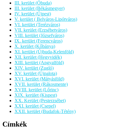
III. kerület (Óbuda)
III. kerület (Békásmegyer)
IV. kerület (Újpest)
V. kerület ( Belváros-Lipótváros)
VI. kerület (Terézváros)
VII. kerület (Erzsébetváros)
VIII. kerület (Józsefváros)
IX. kerület (Ferencváros)
X. kerület (Kőbánya)
XI. kerület (Újbuda-Kelenföld)
XII. kerület (Hegyvidék)
XIII. kerület (Angyalföld)
XIV. kerület (Zugló)
XV. kerület (Újpalota)
XVI. kerület (Mátyásföld)
XVII. kerület (Rákosmente)
XVIII. kerület (Lőrinc)
XIX. kerület (Kispest)
XX. Kerület (Pesterzsébet)
XXI. kerület (Csepel)
XXII. kerület (Budafok-Tétény)
Címkék