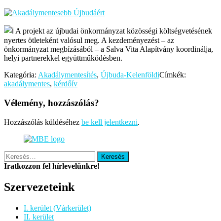
A projekt az újbudai önkormányzat közösségi költségvetésének
nyertes ötleteként valósul meg. A kezdeményezést – az
önkormányzat megbízásából – a Salva Vita Alapítvány koordinálja,
helyi partnerekkel együttműködésben.
Kategória:
Akadálymentesítés
,
Újbuda-Kelenföldi
Címkék:
akadálymentes
,
kérdőív
Vélemény, hozzászólás?
Hozzászólás küldéséhez
be kell jelentkezni
.
Keresés:
Iratkozzon fel hírlevelünkre!
Szervezeteink
I. kerület (Várkerület)
II. kerület