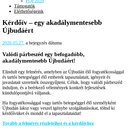
FOF2020
Támogatók
Elérhetőségeink
Kérdőív – egy akadálymentesebb
Újbudáért
2026.05.27.
a bejegyzés dátuma
Valódi párbeszéd egy befogadóbb,
akadálymentesebb Újbudáért!
Elindult egy felmérés, amelyben az Újbudán élő fogyatékossággal
és tartós betegséggel élő emberek tapasztalatait, igényeit és
javaslatait szeretnék összegyűjteni. Céluk, hogy valódi párbeszéd
induljon, és a beérkező vélemények konkrét fejlesztések
kiindulópontjává váljanak.
Ha fogyatékossággal vagy tartós betegséggel élő személyként
Újbudán laksz vagy veszel igénybe szolgáltatásokat, töltsd ki
kérdőívüket és mondd el a tapasztalataidat!
Tovább a felmérés részleteihez és a kérdőívhez