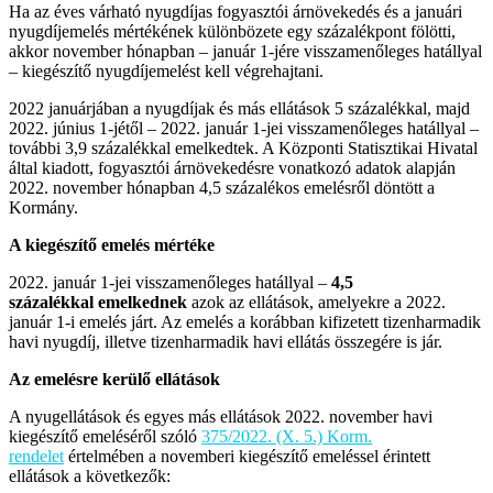
Ha az éves várható nyugdíjas fogyasztói árnövekedés és a januári
nyugdíjemelés mértékének különbözete egy százalékpont fölötti,
akkor november hónapban – január 1-jére visszamenőleges hatállyal
– kiegészítő nyugdíjemelést kell végrehajtani.
2022 januárjában a nyugdíjak és más ellátások 5 százalékkal, majd
2022. június 1-jétől – 2022. január 1-jei visszamenőleges hatállyal –
további 3,9 százalékkal emelkedtek. A Központi Statisztikai Hivatal
által kiadott, fogyasztói árnövekedésre vonatkozó adatok alapján
2022. november hónapban 4,5 százalékos emelésről döntött a
Kormány.
A kiegészítő emelés mértéke
2022. január 1-jei visszamenőleges hatállyal –
4,5
százalékkal
emelkednek
azok az ellátások, amelyekre a 2022.
január 1-i emelés járt. Az emelés a korábban kifizetett tizenharmadik
havi nyugdíj, illetve tizenharmadik havi ellátás összegére is jár.
Az emelésre kerülő ellátások
A nyugellátások és egyes más ellátások 2022. november havi
kiegészítő emeléséről szóló
375/2022. (X. 5.) Korm.
rendelet
értelmében a novemberi kiegészítő emeléssel érintett
ellátások a következők: