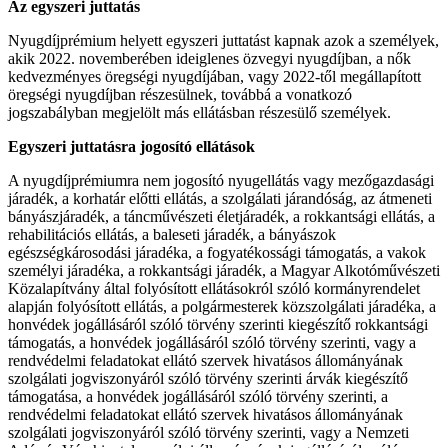
Az egyszeri juttatás
Nyugdíjprémium helyett egyszeri juttatást kapnak azok a személyek,
akik 2022. novemberében ideiglenes özvegyi nyugdíjban, a nők
kedvezményes öregségi nyugdíjában, vagy 2022-től megállapított
öregségi nyugdíjban részesülnek, továbbá a vonatkozó
jogszabályban megjelölt más ellátásban részesülő személyek.
E
gyszeri juttatásra jogosító ellátások
A nyugdíjprémiumra nem jogosító nyugellátás vagy mezőgazdasági
járadék, a korhatár előtti ellátás, a szolgálati járandóság, az átmeneti
bányászjáradék, a táncművészeti életjáradék, a rokkantsági ellátás, a
rehabilitációs ellátás, a baleseti járadék, a bányászok
egészségkárosodási járadéka, a fogyatékossági támogatás, a vakok
személyi járadéka, a rokkantsági járadék, a Magyar Alkotóművészeti
Közalapítvány által folyósított ellátásokról szóló kormányrendelet
alapján folyósított ellátás, a polgármesterek közszolgálati járadéka, a
honvédek jogállásáról szóló törvény szerinti kiegészítő rokkantsági
támogatás, a honvédek jogállásáról szóló törvény szerinti, vagy a
rendvédelmi feladatokat ellátó szervek hivatásos állományának
szolgálati jogviszonyáról szóló törvény szerinti árvák kiegészítő
támogatása, a honvédek jogállásáról szóló törvény szerinti, a
rendvédelmi feladatokat ellátó szervek hivatásos állományának
szolgálati jogviszonyáról szóló törvény szerinti, vagy a Nemzeti