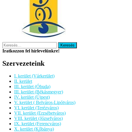
Keresés:
Iratkozzon fel hírlevelünkre!
Szervezeteink
I. kerület (Várkerület)
II. kerület
III. kerület (Óbuda)
III. kerület (Békásmegyer)
IV. kerület (Újpest)
V. kerület ( Belváros-Lipótváros)
VI. kerület (Terézváros)
VII. kerület (Erzsébetváros)
VIII. kerület (Józsefváros)
IX. kerület (Ferencváros)
X. kerület (Kőbánya)