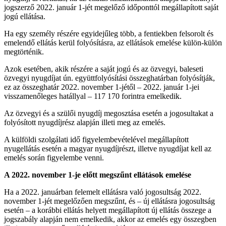
jogszerző 2022. január 1-jét megelőző időponttól megállapított saját
jogú ellátása.
Ha egy személy részére egyidejűleg több, a fentiekben felsorolt és
emelendő ellátás kerül folyósításra, az ellátások emelése külön-külön
megtörténik.
Azok esetében, akik részére a saját jogú és az özvegyi, baleseti
özvegyi nyugdíjat ún. együttfolyósítási összeghatárban folyósítják,
ez az összeghatár 2022. november 1-jétől – 2022. január 1-jei
visszamenőleges hatállyal – 117 170 forintra emelkedik.
Az özvegyi és a szülői nyugdíj megosztása esetén a jogosultakat a
folyósított nyugdíjrész alapján illeti meg az emelés.
A külföldi szolgálati idő figyelembevételével megállapított
nyugellátás esetén a magyar nyugdíjrészt, illetve nyugdíjat kell az
emelés során figyelembe venni.
A 2022. november 1-je előtt megszűnt ellátások emelése
Ha a 2022. januárban felemelt ellátásra való jogosultság 2022.
november 1-jét megelőzően megszűnt, és – új ellátásra jogosultság
esetén – a korábbi ellátás helyett megállapított új ellátás összege a
jogszabály alapján nem emelkedik, akkor az emelés egy összegben