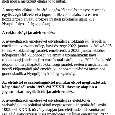
illeti meg a megszűnt ellátás jogosultját.
A megszűnt ellátás után járó kiegészítő emelés arányos részének
egyösszegű kifizetését a jogosult, illetve elhalálozása esetén
hozzátartozója vagy örököse írásbeli kérelmére utalja ki a
Nyugdíjfolyósító Igazgatóság.
A rokkantsági járadék emelése
A nyugellátások emelésével egyidejűleg a rokkantsági járadék is
emelkedett visszamenőleg, havi összege 2022. január 1-jétől 46 805
forint. A rokkantsági járadék emeléséről, a 2022. január-október
hónapokra járó különbözet, valamint a tizenharmadik havi
rokkantsági járadékra járó emelés utalásáról, illetve 2022. évi kezdő
időponttól megállapított rokkantsági járadék esetén a megállapítás
kezdő időpontjától járó emelési különbözet utalásáról hivatalból
gondoskodik a Nyugdíjfolyósító Igazgatóság.
Az életüktől és szabadságuktól politikai okból megfosztottak
kárpótlásáról szóló 1992. évi XXXII. törvény alapján a
jogosultakat megillető életjáradék emelése
A nyugellátások emelésével egyidejűleg az életüktől és
szabadságuktól politikai okból megfosztottak kárpótlásáról szóló
1992. évi XXXII. törvény alapján járó életjáradék kiszámításául
szolgáló alapösszeg is visszamenőleges hatállyal emelkedik, 2022.