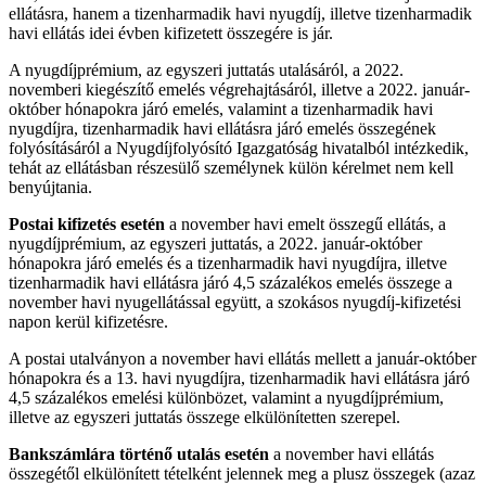
ellátásra, hanem a tizenharmadik havi nyugdíj, illetve tizenharmadik
havi ellátás idei évben kifizetett összegére is jár.
A nyugdíjprémium, az egyszeri juttatás utalásáról, a 2022.
novemberi kiegészítő emelés végrehajtásáról, illetve a 2022. január-
október hónapokra járó emelés, valamint a tizenharmadik havi
nyugdíjra, tizenharmadik havi ellátásra járó emelés összegének
folyósításáról a Nyugdíjfolyósító Igazgatóság hivatalból intézkedik,
tehát az ellátásban részesülő személynek külön kérelmet nem kell
benyújtania.
Postai kifizetés esetén
a november havi emelt összegű ellátás, a
nyugdíjprémium, az egyszeri juttatás, a 2022. január-október
hónapokra járó emelés és a tizenharmadik havi nyugdíjra, illetve
tizenharmadik havi ellátásra járó 4,5 százalékos emelés összege a
november havi nyugellátással együtt, a szokásos nyugdíj-kifizetési
napon kerül kifizetésre.
A postai utalványon a november havi ellátás mellett a január-október
hónapokra és a 13. havi nyugdíjra, tizenharmadik havi ellátásra járó
4,5 százalékos emelési különbözet, valamint a nyugdíjprémium,
illetve az egyszeri juttatás összege elkülönítetten szerepel.
Bankszámlára történő utalás esetén
a november havi ellátás
összegétől elkülönített tételként jelennek meg a plusz összegek (azaz