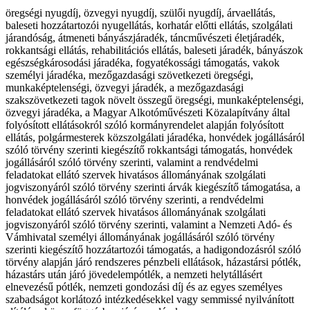
öregségi nyugdíj, özvegyi nyugdíj, szülői nyugdíj, árvaellátás,
baleseti hozzátartozói nyugellátás, korhatár előtti ellátás, szolgálati
járandóság, átmeneti bányászjáradék, táncművészeti életjáradék,
rokkantsági ellátás, rehabilitációs ellátás, baleseti járadék, bányászok
egészségkárosodási járadéka, fogyatékossági támogatás, vakok
személyi járadéka, mezőgazdasági szövetkezeti öregségi,
munkaképtelenségi, özvegyi járadék, a mezőgazdasági
szakszövetkezeti tagok növelt összegű öregségi, munkaképtelenségi,
özvegyi járadéka, a Magyar Alkotóművészeti Közalapítvány által
folyósított ellátásokról szóló kormányrendelet alapján folyósított
ellátás, polgármesterek közszolgálati járadéka, honvédek jogállásáról
szóló törvény szerinti kiegészítő rokkantsági támogatás, honvédek
jogállásáról szóló törvény szerinti, valamint a rendvédelmi
feladatokat ellátó szervek hivatásos állományának szolgálati
jogviszonyáról szóló törvény szerinti árvák kiegészítő támogatása, a
honvédek jogállásáról szóló törvény szerinti, a rendvédelmi
feladatokat ellátó szervek hivatásos állományának szolgálati
jogviszonyáról szóló törvény szerinti, valamint a Nemzeti Adó- és
Vámhivatal személyi állományának jogállásáról szóló törvény
szerinti kiegészítő hozzátartozói támogatás, a hadigondozásról szóló
törvény alapján járó rendszeres pénzbeli ellátások, házastársi pótlék,
házastárs után járó jövedelempótlék, a nemzeti helytállásért
elnevezésű pótlék, nemzeti gondozási díj és az egyes személyes
szabadságot korlátozó intézkedésekkel vagy semmissé nyilvánított