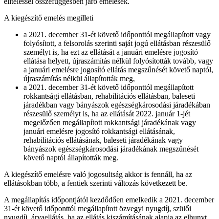
elítéléssel összefüggésben járó emelések.
A kiegészítő emelés megilleti
a 2021. december 31-ét követő időponttól megállapított vagy
folyósított, a felsorolás szerinti saját jogú ellátásban részesülő
személyt is, ha ezt az ellátását a januári emelésre jogosító
ellátása helyett, újraszámítás nélkül folyósították tovább, vagy
a januári emelésre jogosító ellátás megszűnését követő naptól,
újraszámítás nélkül állapították meg,
a 2021. december 31-ét követő időponttól megállapított
rokkantsági ellátásban, rehabilitációs ellátásban, baleseti
járadékban vagy bányászok egészségkárosodási járadékában
részesülő személyt is, ha az ellátását 2022. január 1-jét
megelőzően megállapított rokkantsági járadékának vagy
januári emelésre jogosító rokkantsági ellátásának,
rehabilitációs ellátásának, baleseti járadékának vagy
bányászok egészségkárosodási járadékának megszűnését
követő naptól állapították meg.
A kiegészítő emelésre való jogosultság akkor is fennáll, ha az
ellátásokban több, a fentiek szerinti változás következett be.
A megállapítás időpontjától kezdődően emelkedik a 2021. december
31-ét követő időponttól megállapított özvegyi nyugdíj, szülői
nyugdíj, árvaellátás, ha az ellátás kiszámításának alapja az elhunyt