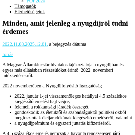
FOF2020
Támogatók
Elérhetőségeink
Minden, amit jelenleg a nyugdíjról tudni
érdemes
2022.11.08.
2025.12.01.
a bejegyzés dátuma
forrás
A Magyar Államkincstár hivatalos tájékoztatója a nyugdíjban és
egyes más ellátásban részesülőket érintő, 2022. novemberi
intézkedésekről.
2022 novemberében a Nyugdíjfolyósító Igazgatóság
2022. január 1-jei visszamenőleges hatállyal 4,5 százalékos
kiegészítő emelést hajt végre,
felemeli a rokkantsági járadék összegét,
gondoskodik az életüktől és szabadságuktól politikai okból
megfosztottak életjáradékának kiegészítő emeléséről, valamint
a nyugdíjprémium és egyszeri juttatás kifizetéséről.
A 4,5 százalékos emelés nemcsak a havonta rendszeresen járó