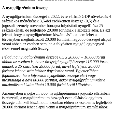
A nyugdíjprémium összege
A nyugdíjprémium összegét a 2022. évre várható GDP növekedés 4
százalékos mértékének 3,5-del csökkentett összege (0,5) és a
jogosult személy november hónapra folyósított nyugellátása 25
százalékának, de legfeljebb 20.000 forintnak a szorzata adja. Ez azt
jelenti, hogy a nyugdíjprémium kiszámításához nem lehet a
törvényben meghatározott 20.000 forintnál nagyobb összeget alapul
venni abban az esetben sem, ha a folyósított nyugdíj egynegyed
része ennél magasabb összeg.
Például a nyugdíjprémium összege 0,5 x 20.000 = 10.000 forint
abban az esetben is, ha az öregségi nyugdíj összege 116.000 forint,
aminek a 25 százaléka 29.000 forint, mivel legfeljebb 20.000
forintot lehet a számításhoz figyelembe venni. Egyszerűbben
fogalmazva, ha a folyósított nyugellátás összege eléri vagy
meghaladja a havi 80.000 forintot, akkor nyugdíjprémiumként a
maximálisan kiszámítható 10.000 forint kerül kifizetésre.
Amennyiben a jogosult több, nyugdíjprémiumra jogosító ellátásban
is részesül, a nyugdíjprémium összegét ezen ellátások együttes
összege után kell kiszámolni, azonban ebben az esetben is legfeljebb
20.000 forintot lehet alapul venni a nyugdíjprémium számításához.