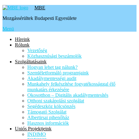
Tovább
MBE
a
Mozgássérültek Budapesti Egyesülete
tartalomhoz
Menü
Híreink
Rólunk
Vezetőség
Közhasznúsági beszámolók
Szolgáltatásaink
Hogyan lehet tag nálunk?
Szemléletformáló programjaink
Akadálymentességi audit
Munkahely felkészítése fogyatékossággal élő
munkatárs érkezésére
Okosotthon – Digitális akadálymentesítés
Otthoni szakápolási szolgálat
Segédeszköz kölcsönzés
Támogató Szolgálat
Albertirsai pihenőház
Hasznos információk
Uniós Projektjeink
INDIMO