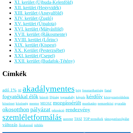
XI. kerület (Újbuda-Kelenföld)
XII. kerület (Hegyvidék)
XIII. kerület (Angyalföld)
XIV. kerület (Zugló)
XV. kerület (Újpalota)
XVI. kerület (Mátyásföld)
XVII. kerület (Rákosmente)
XVIII. kerület (Lőrinc)
XIX. kerület (Kispest)
XX. Kerület (Pesterzsébet)
XXI. kerület (Csepel)
XXII. kerület (Budafok-Tétény)
Címkék
akadálymentes
adó 1%
AI
böjt
fenntarthatóság
fiatal
fogyatékkal élők
kérdőív
húsvét
Ifjúság
jogszabály
képzés
környezetvédelem
mozgássérült
köszönet
közösség
mentor
MEOSZ
munkatárs
nemzetközi
nyaralás
okosotthon
pályázat
rendezvény
rekreáció
szemléletformálás
szeretet
TASZ
TOP termékek
támogatószolgálat
változás
Árukereső
üdülés