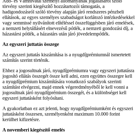
Adó- és Vámhivatal személyi állományának jogállásáról szóló
törvény szerinti kiegészítő hozzátartozói támogatás, a
hadigondozásról szóló törvény alapján járó rendszeres pénzbeli
ellátások, az egyes személyes szabadságot korlátozó intézkedésekkel
vagy semmissé nyilvánított elítéléssel összefüggésben járó emelések,
a nemzeti helytállásért elnevezésű pótlék, a nemzeti gondozási díj, a
házastársi pótlék, a házastárs után járó jövedelempótlék.
Az egyszeri juttatás összege
Az egyszeri juttatás kiszámítása is a nyugdíjprémiumnál ismertetett
számítás szerint történik.
Ehhez a jogosultnak járó, nyugdíjprémiumra vagy egyszeri juttatásra
jogosító ellátás összegét össze kell adni, ezen együttes összegre kell
a nyugdíjprémium kiszámítására vonatkozó szabályok szerinti
számítást elvégezni, majd ennek végeredményéből le kell vonni a
jogosultnak járó nyugdíjprémium összegét, és a különbséget kell
egyszeri juttatásként folyósítani.
A gyakorlatban ez azt jelenti, hogy nyugdíjprémiumként és egyszeri
juttatásként összesen, személyenként maximum 10.000 forint
kerülhet kifizetésre.
A novemberi kiegészítő emelés