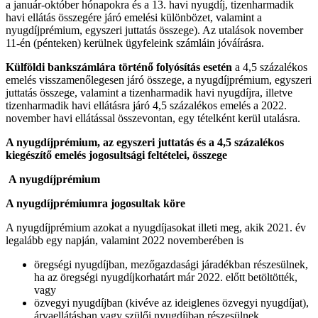
a január-október hónapokra és a 13. havi nyugdíj, tizenharmadik
havi ellátás összegére járó emelési különbözet, valamint a
nyugdíjprémium, egyszeri juttatás összege). Az utalások november
11-én (pénteken) kerülnek ügyfeleink számláin jóváírásra.
Külföldi bankszámlára történő folyósítás esetén
a 4,5 százalékos
emelés visszamenőlegesen járó összege, a nyugdíjprémium, egyszeri
juttatás összege, valamint a tizenharmadik havi nyugdíjra, illetve
tizenharmadik havi ellátásra járó 4,5 százalékos emelés a 2022.
november havi ellátással összevontan, egy tételként kerül utalásra.
A nyugdíjprémium, az egyszeri juttatás és a 4,5 százalékos
kiegészítő
emelés
jogosultsági feltételei, összege
A nyugdíjprémium
A nyugdíjprémiumra jogosultak köre
A nyugdíjprémium azokat a nyugdíjasokat illeti meg, akik 2021. év
legalább egy napján, valamint 2022 novemberében is
öregségi nyugdíjban, mezőgazdasági járadékban részesülnek,
ha az öregségi nyugdíjkorhatárt már 2022. előtt betöltötték,
vagy
özvegyi nyugdíjban (kivéve az ideiglenes özvegyi nyugdíjat),
árvaellátásban vagy szülői nyugdíjban részesülnek.