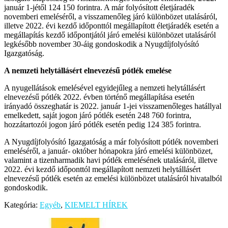
január 1-jétől 124 150 forintra. A már folyósított életjáradék
novemberi emeléséről, a visszamenőleg járó különbözet utalásáról,
illetve 2022. évi kezdő időponttól megállapított életjáradék esetén a
megállapítás kezdő időpontjától járó emelési különbözet utalásáról
legkésőbb november 30-áig gondoskodik a Nyugdíjfolyósító
Igazgatóság.
A nemzeti helytállásért elnevezésű pótlék emelése
A nyugellátások emelésével egyidejűleg a nemzeti helytállásért
elnevezésű pótlék 2022. évben történő megállapítása esetén
irányadó összeghatár is 2022. január 1-jei visszamenőleges hatállyal
emelkedett, saját jogon járó pótlék esetén 248 760 forintra,
hozzátartozói jogon járó pótlék esetén pedig 124 385 forintra.
A Nyugdíjfolyósító Igazgatóság a már folyósított pótlék novemberi
emeléséről, a január- október hónapokra járó emelési különbözet,
valamint a tizenharmadik havi pótlék emelésének utalásáról, illetve
2022. évi kezdő időponttól megállapított nemzeti helytállásért
elnevezésű pótlék esetén az emelési különbözet utalásáról hivatalból
gondoskodik.
Kategória:
Egyéb
,
KIEMELT HÍREK