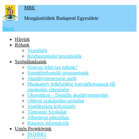
Tovább
MBE
a
Mozgássérültek Budapesti Egyesülete
tartalomhoz
Menü
Híreink
Rólunk
Vezetőség
Közhasznúsági beszámolók
Szolgáltatásaink
Hogyan lehet tag nálunk?
Szemléletformáló programjaink
Akadálymentességi audit
Munkahely felkészítése fogyatékossággal élő
munkatárs érkezésére
Okosotthon – Digitális akadálymentesítés
Otthoni szakápolási szolgálat
Segédeszköz kölcsönzés
Támogató Szolgálat
Albertirsai pihenőház
Hasznos információk
Uniós Projektjeink
INDIMO