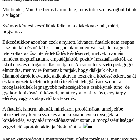
Mottójuk: „Mint Cerberus három feje, mi is több szemszögből látjuk
a világot”.
Számos kérdést készültünk feltenni a diákoknak: mit, miért,
hogyan…
Érkezésükkor azonban ezek a nyitott, kíváncsi fiatalok nem csupán
– szinte kérdés nélkül is – megadtak minden választ, de maguk is
tele voltak az őszinte érdeklődés kérdéseivel, melyek nyomán
mindent megtudhattunk empátiájukról, pozitív hozzáállásukról, az
iskola be- és elfogadó álláspontjáról. A csoportot vezető pedagógus
elmondta, mennyire fontosnak tartják, hogy diákjaik olyan
állampolgárok legyenek, akik aktívan tesznek a közösségekért, saját
és környezetük életének jobbá tételéért. Meglátásuk szerint a
mozgássérültek legnagyobb nehézségekbe a csekélynek tűnő, de
gyakori kihívásnál ütköznek, mint egy ajtó kinyitása, egy tárgy
elérése, vagy az alapvető közlekedés.
A fiatalok ismerni akarták mindazon problémákat, amelyekbe
ütközhet egy kerekesszékes a hétköznapi tevékenységek, a
közlekedés, vagy akár mosdóhasználat során, a mozgássérültséggel
végezhető sportok, aktív játékok iránt is.
Ehhez kapcsolódott a megfilmesíteni kívánt történet is, mely röviden