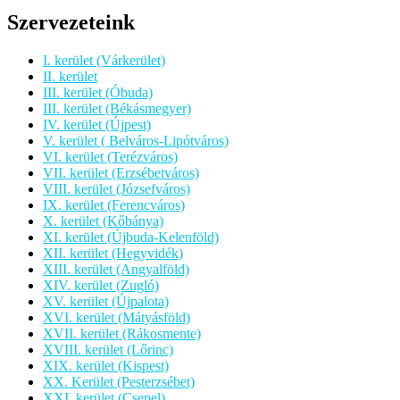
Szervezeteink
I. kerület (Várkerület)
II. kerület
III. kerület (Óbuda)
III. kerület (Békásmegyer)
IV. kerület (Újpest)
V. kerület ( Belváros-Lipótváros)
VI. kerület (Terézváros)
VII. kerület (Erzsébetváros)
VIII. kerület (Józsefváros)
IX. kerület (Ferencváros)
X. kerület (Kőbánya)
XI. kerület (Újbuda-Kelenföld)
XII. kerület (Hegyvidék)
XIII. kerület (Angyalföld)
XIV. kerület (Zugló)
XV. kerület (Újpalota)
XVI. kerület (Mátyásföld)
XVII. kerület (Rákosmente)
XVIII. kerület (Lőrinc)
XIX. kerület (Kispest)
XX. Kerület (Pesterzsébet)
XXI. kerület (Csepel)