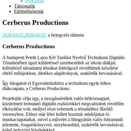
FOF2020
Támogatók
Elérhetőségeink
Cerberus Productions
2026.04.02.
2026.04.02.
a bejegyzés dátuma
Cerberus Productions
A budapesti Petrik Lajos Két Tanítási Nyelvű Technikum Digitális
Témahetében igazi küldetéssel szembesültek az iskola diákjai:
különböző társadalmi témákat feldolgozó rövidfilmek készítése
eltérő műfajokban, illetékes alapítványok, szakértők bevonásával.
Így látogatott el Egyesületünkhöz a technikum egyik lelkes
diákcsapata, a Cerberus Productions.
Projektjük célja egy, a mozgássérültek valós hétköznapjait,
küzdelmeit bemutató digitális eszközökkel megvalósított rövidfilm
elkészítése volt, mellyel részt vehetnek a témahéthez fűződő
versenyben. Ehhez már létre kellett hozniuk stúdiójukat és
munkacsapataikat, mivel a művelet a filmgyártás valós folyamatát
jelentette, forgatókönyvvel, storyboarddal, szakértők bevonásával,
külső helyszíni felvételekkel.