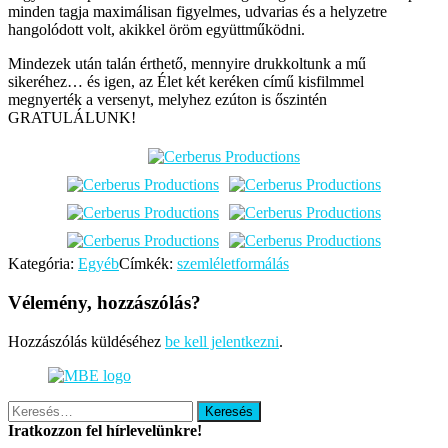
minden tagja maximálisan figyelmes, udvarias és a helyzetre
hangolódott volt, akikkel öröm együttműködni.
Mindezek után talán érthető, mennyire drukkoltunk a mű
sikeréhez… és igen, az Élet két keréken című kisfilmmel
megnyerték a versenyt, melyhez ezúton is őszintén
GRATULÁLUNK!
Kategória:
Egyéb
Címkék:
szemléletformálás
Vélemény, hozzászólás?
Hozzászólás küldéséhez
be kell jelentkezni
.
Keresés:
Iratkozzon fel hírlevelünkre!