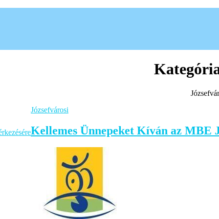
Kategóri
Józsefvár
Józsefvárosi
Kellemes Ünnepeket Kíván az MBE Jó
érkezésére