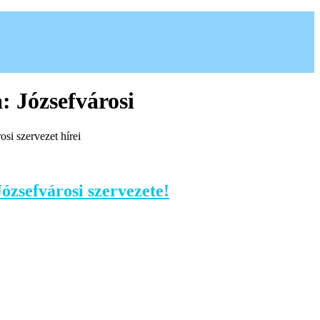
a:
Józsefvárosi
osi szervezet hírei
zsefvárosi szervezete!