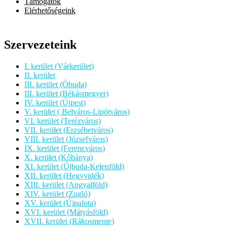
Támogatók
Elérhetőségeink
Szervezeteink
I. kerület (Várkerület)
II. kerület
III. kerület (Óbuda)
III. kerület (Békásmegyer)
IV. kerület (Újpest)
V. kerület ( Belváros-Lipótváros)
VI. kerület (Terézváros)
VII. kerület (Erzsébetváros)
VIII. kerület (Józsefváros)
IX. kerület (Ferencváros)
X. kerület (Kőbánya)
XI. kerület (Újbuda-Kelenföld)
XII. kerület (Hegyvidék)
XIII. kerület (Angyalföld)
XIV. kerület (Zugló)
XV. kerület (Újpalota)
XVI. kerület (Mátyásföld)
XVII. kerület (Rákosmente)